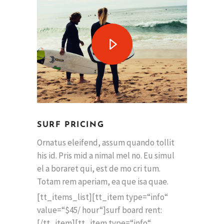
SURF PRICING
Ornatus eleifend, assum quando tollit
his id. Pris mid a nimal mel no. Eu simul
el a boraret qui, est de mo cri tum.
Totam rem aperiam, ea que isa quae.
[tt_items_list][tt_item type=“info“
value=“$45/ hour“]surf board rent:
[/tt_item][tt_item type=“info“