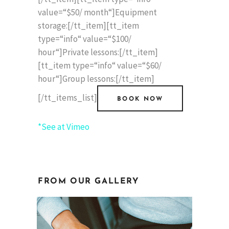
value=“$50/ month“]Equipment
storage:[/tt_item][tt_item
type=“info“ value=“$100/
hour“]Private lessons:[/tt_item]
[tt_item type=“info“ value=“$60/
hour“]Group lessons:[/tt_item]
[/tt_items_list]
BOOK NOW
*See at Vimeo
FROM OUR GALLERY