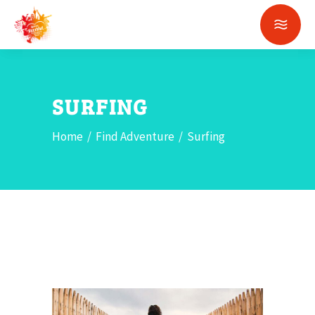
SURFING
Home
/
Find Adventure
/
Surfing