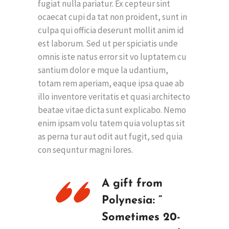
fugiat nulla pariatur. Ex cepteur sint
ocaecat cupi da tat non proident, sunt in
culpa qui officia deserunt mollit anim id
est laborum. Sed ut per spiciatis unde
omnis iste natus error sit vo luptatem cu
santium dolor e mque la udantium,
totam rem aperiam, eaque ipsa quae ab
illo inventore veritatis et quasi architecto
beatae vitae dicta sunt explicabo. Nemo
enim ipsam volu tatem quia voluptas sit
as perna tur aut odit aut fugit, sed quia
con sequntur magni lores.
A gift from
Polynesia: ”
Sometimes 20-