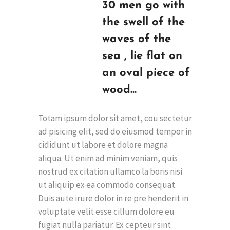
30 men go with
the swell of the
waves of the
sea , lie flat on
an oval piece of
wood…
Totam ipsum dolor sit amet, cou sectetur
ad pisicing elit, sed do eiusmod tempor in
cididunt ut labore et dolore magna
aliqua. Ut enim ad minim veniam, quis
nostrud ex citation ullamco la boris nisi
ut aliquip ex ea commodo consequat.
Duis aute irure dolor in re pre henderit in
voluptate velit esse cillum dolore eu
fugiat nulla pariatur. Ex cepteur sint