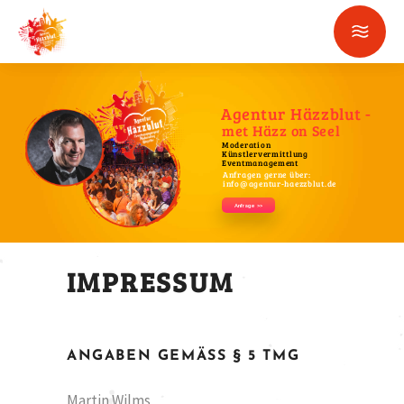
Agentur Häzzblut -
met Häzz on Seel
Moderation
Künstlervermittlung
Eventmanagement
Anfragen gerne über:
info@agentur-haezzblut.de
Anfrage >>
IMPRESSUM
ANGABEN GEMÄSS § 5 TMG
Martin Wilms