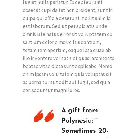
fugiat nulla pariatur. Ex cepteur sint
ocaecat cupi da tat non proident, sunt in
culpa qui officia deserunt mollit anim id
est laborum. Sed ut per spiciatis unde
omnis iste natus error sit vo luptatem cu
santium dolor e mque la udantium,
totam rem aperiam, eaque ipsa quae ab
illo inventore veritatis et quasi architecto
beatae vitae dicta sunt explicabo. Nemo
enim ipsam volu tatem quia voluptas sit
as perna tur aut odit aut fugit, sed quia
con sequntur magni lores.
A gift from
Polynesia: ”
Sometimes 20-