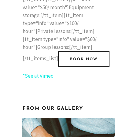
value=“$50/ month“]Equipment
storage:[/tt_item][tt_item
type=“info“ value=“$100/
hour“]Private lessons:[/tt_item]
[tt_item type=“info“ value=“$60/
hour“]Group lessons:[/tt_item]
[/tt_items_list]
BOOK NOW
*See at Vimeo
FROM OUR GALLERY