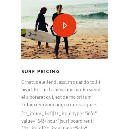
SURF PRICING
Ornatus eleifend, assum quando tollit
his id. Pris mid a nimal mel no. Eu simul
el a boraret qui, est de mo cri tum.
Totam rem aperiam, ea que isa quae.
[tt_items_list][tt_item type=“info“
value=“$45/ hour“]surf board rent:
[/tt_item][tt_item type=“info“