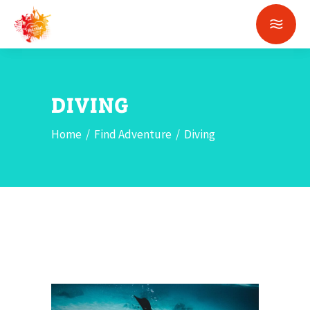
DIVING
Home
/
Find Adventure
/
Diving