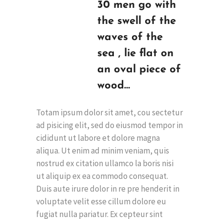
30 men go with
the swell of the
waves of the
sea , lie flat on
an oval piece of
wood…
Totam ipsum dolor sit amet, cou sectetur
ad pisicing elit, sed do eiusmod tempor in
cididunt ut labore et dolore magna
aliqua. Ut enim ad minim veniam, quis
nostrud ex citation ullamco la boris nisi
ut aliquip ex ea commodo consequat.
Duis aute irure dolor in re pre henderit in
voluptate velit esse cillum dolore eu
fugiat nulla pariatur. Ex cepteur sint