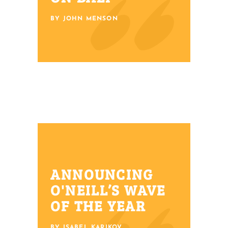
BY JOHN MENSON
ANNOUNCING
O'NEILL’S WAVE
OF THE YEAR
BY ISABEL KARIKOV